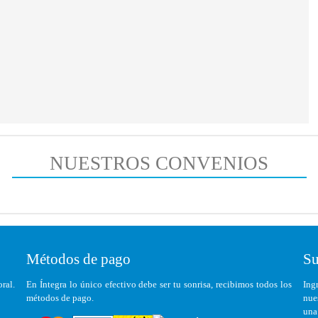
NUESTROS CONVENIOS
Métodos de pago
Su
ral.
En Íntegra lo único efectivo debe ser tu sonrisa, recibimos todos los
Ing
métodos de pago.
nue
una