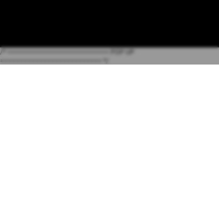
/* ========================== POP UP
========================== */