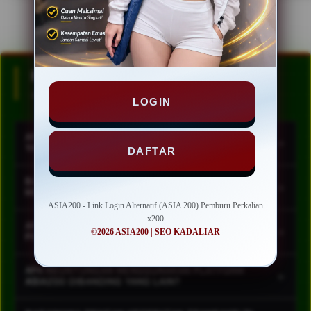
FAQ PENGGUNA ASIA200
ASIA200 SYSTEM FAQ
LOGIN
APAKAH PLATFORM INI MEMILIKI SISTEM KEAMANAN
+
YANG TERPERCAYA?
DAFTAR
Kami menggunakan sistem keamanan berlapis dan
BAGAIMANA JIKA SAYA MENGALAMI KENDALA SAAT
+
perlindungan data untuk menjaga privasi serta
MENGGUNAKAN LAYANAN?
kenyamanan pengguna.
ASIA200 - Link Login Alternatif (ASIA 200) Pemburu Perkalian
Tim dukungan pelanggan kami siap membantu 24
x200
APAKAH ASIA200 BISA DIAKSES MENGGUNAKAN
+
©2026 ASIA200 | SEO KADALIAR
jam melalui live chat dan pusat bantuan.
PERANGKAT MOBILE?
Ya. ASIA200 telah dioptimalkan untuk berbagai
APA KEUNTUNGAN MENGGUNAKAN PLATFORM
+
perangkat, termasuk smartphone dan tablet.
ASIA200 DIBANDING YANG LAIN?
Tampilan website akan menyesuaikan ukuran layar
Kami fokus pada pengalaman pengguna yang