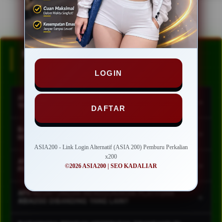
FAQ PENGGUNA ASIA200
ASIA200 SYSTEM FAQ
LOGIN
APAKAH PLATFORM INI MEMILIKI SISTEM KEAMANAN
+
YANG TERPERCAYA?
DAFTAR
Kami menggunakan sistem keamanan berlapis dan
BAGAIMANA JIKA SAYA MENGALAMI KENDALA SAAT
+
perlindungan data untuk menjaga privasi serta
MENGGUNAKAN LAYANAN?
kenyamanan pengguna.
ASIA200 - Link Login Alternatif (ASIA 200) Pemburu Perkalian
Tim dukungan pelanggan kami siap membantu 24
x200
APAKAH ASIA200 BISA DIAKSES MENGGUNAKAN
+
©2026 ASIA200 | SEO KADALIAR
jam melalui live chat dan pusat bantuan.
PERANGKAT MOBILE?
Ya. ASIA200 telah dioptimalkan untuk berbagai
APA KEUNTUNGAN MENGGUNAKAN PLATFORM
+
perangkat, termasuk smartphone dan tablet.
ASIA200 DIBANDING YANG LAIN?
Tampilan website akan menyesuaikan ukuran layar
Kami fokus pada pengalaman pengguna yang