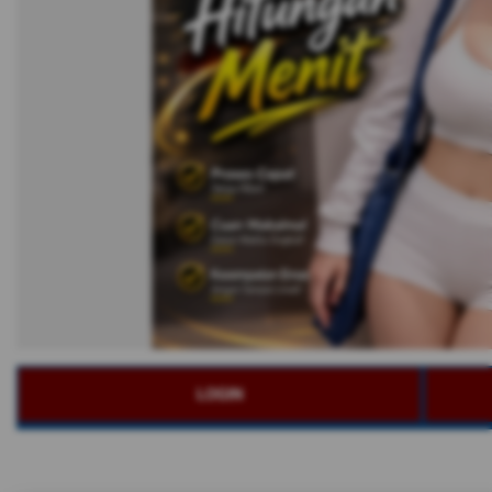
LOGIN