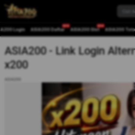
IA200 Login
ASIA200 Daftar
ASIA200 Slot
ASIA200 Toto
ASIA200 - Link Login Alter
x200
ASIA200