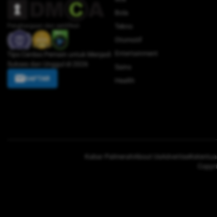
Bola
Penghargaan dan sertifikat:
Tekno
Otomotif
Entertainment
Tips Cerdas Pemain untuk Menjadi
Sukses dan Unggul di 2026
Sains
DAFTAR
Health
Kabar Palmerah
About Us
Advertise
Ketentu
Copyri