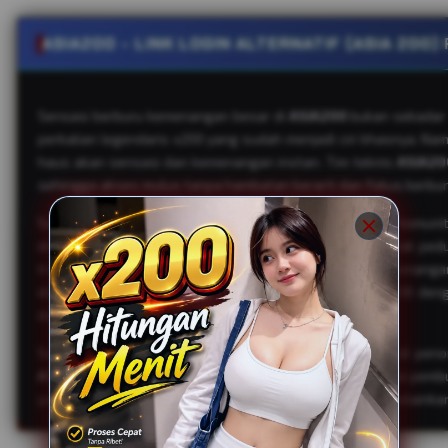
ASIA200 - LINK LOGIN ALTERNATIF (ASIA 200
Sensasi berburu kemenangan besar di
ASIA200
bukan sekadar 
perkalian legendaris x200 yang sudah menjadi ciri khasnya. Na
haus akan sensasi dan kemenangan instan. Tim teknis
ASIA20
sehingga akses mulus tanpa hambatan berarti dan fokus berburu
Satu hal yang membuat
ASIA200
begitu dipercaya oleh komunit
dengan nominal berapapun akan kami bayar lunas. Tidak pedul
transaksi super kilat. Bebas rasa was-was, karena kemenanga
dirancang khusus untuk melontarkan pengali hingga x200 den
dan kejutan.
Sekaranglah waktunya bertindak. Jangan hanya menjadi penont
ASIA200
yang sudah kami sediakan, rebut posisi sebagai pembu
yang berani melangkah. Maxwin bukan sekadar istilah, melaink