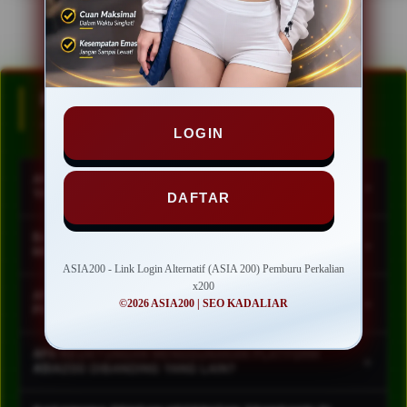
FAQ PENGGUNA ASIA200
ASIA200 SYSTEM FAQ
LOGIN
APAKAH PLATFORM INI MEMILIKI SISTEM KEAMANAN
+
YANG TERPERCAYA?
DAFTAR
Kami menggunakan sistem keamanan berlapis dan
BAGAIMANA JIKA SAYA MENGALAMI KENDALA SAAT
+
perlindungan data untuk menjaga privasi serta
MENGGUNAKAN LAYANAN?
kenyamanan pengguna.
ASIA200 - Link Login Alternatif (ASIA 200) Pemburu Perkalian
Tim dukungan pelanggan kami siap membantu 24
x200
APAKAH ASIA200 BISA DIAKSES MENGGUNAKAN
+
©2026 ASIA200 | SEO KADALIAR
jam melalui live chat dan pusat bantuan.
PERANGKAT MOBILE?
Ya. ASIA200 telah dioptimalkan untuk berbagai
APA KEUNTUNGAN MENGGUNAKAN PLATFORM
+
perangkat, termasuk smartphone dan tablet.
ASIA200 DIBANDING YANG LAIN?
Tampilan website akan menyesuaikan ukuran layar
Kami fokus pada pengalaman pengguna yang