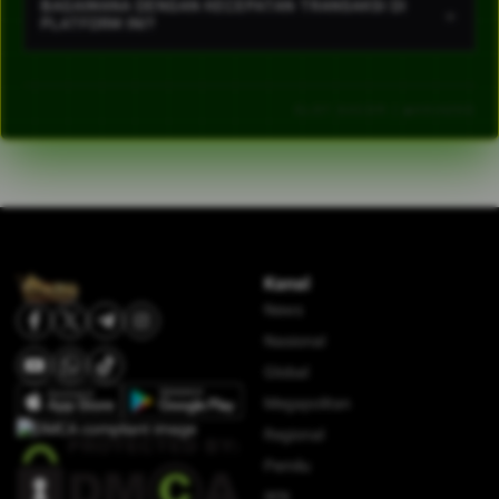
sehingga tetap nyaman digunakan baik di
BAGAIMANA DENGAN KECEPATAN TRANSAKSI DI
+
cepat, aman, dan dukungan yang responsif.
PLATFORM INI?
perangkat mobile maupun desktop.
Kami mengutamakan sistem transaksi yang cepat
dan efisien agar pengguna bisa menikmati layanan
SLOT GACOR | @ASIA200
tanpa kendala.
Kanal
News
Nasional
Global
Megapolitan
Regional
Pemilu
IKN