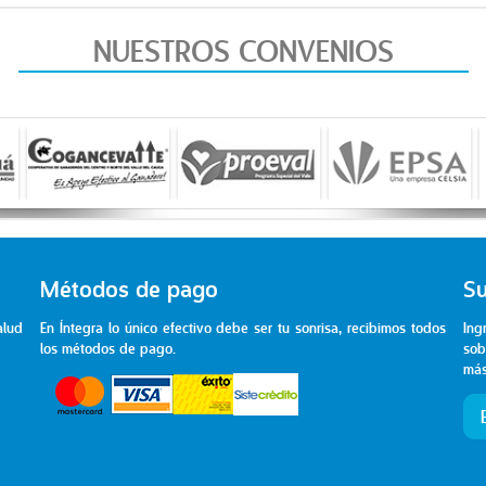
NUESTROS CONVENIOS
Métodos de pago
Su
alud
En Íntegra lo único efectivo debe ser tu sonrisa, recibimos todos
Ing
los métodos de pago.
sob
más