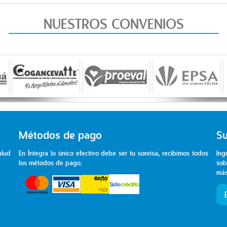
NUESTROS CONVENIOS
Métodos de pago
Su
alud
En Íntegra lo único efectivo debe ser tu sonrisa, recibimos todos
Ing
los métodos de pago.
sob
más