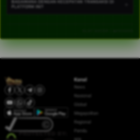
sehingga tetap nyaman digunakan baik di
BAGAIMANA DENGAN KECEPATAN TRANSAKSI DI
+
cepat, aman, dan dukungan yang responsif.
PLATFORM INI?
perangkat mobile maupun desktop.
Kami mengutamakan sistem transaksi yang cepat
dan efisien agar pengguna bisa menikmati layanan
SLOT GACOR | @ASIA200
tanpa kendala.
Kanal
News
Nasional
Global
Megapolitan
Regional
Pemilu
IKN